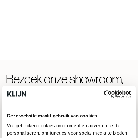
Bezoek onze showroom,
ook zonder afspraak
mogelijk!
Deze website maakt gebruik van cookies
2
In onze showroom van ruim 700m
vind je
We gebruiken cookies om content en advertenties te
een ruim assortiment aan vloertegels,
personaliseren, om functies voor social media te bieden