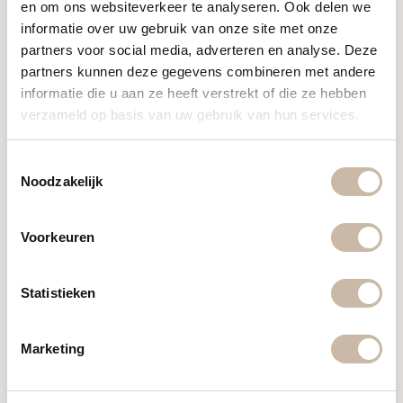
en om ons websiteverkeer te analyseren. Ook delen we
wandtegels en terrastegels. Zo hebben we
informatie over uw gebruik van onze site met onze
meer dan 100 soorten decortegels,
partners voor social media, adverteren en analyse. Deze
mozaïeksoorten, metrotegels en nog vele
partners kunnen deze gegevens combineren met andere
andere wandtegels. Maar ook in vloertegels is
informatie die u aan ze heeft verstrekt of die ze hebben
verzameld op basis van uw gebruik van hun services.
er genoeg keuze. Betonlook, houtlook,
marmerlook of toch een hardsteenlook? Van
Toestemmingsselectie
een visgraat vloer tot een XXL tegel, alles is
Noodzakelijk
mogelijk!
Voorkeuren
Bekijk locatie & openingstijden
Statistieken
Marketing