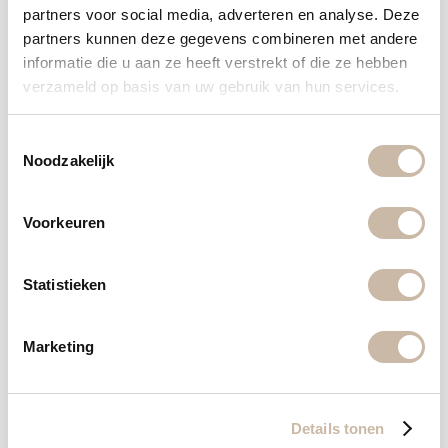
partners voor social media, adverteren en analyse. Deze
andere wandtegels. Maar ook in vloertegels is
partners kunnen deze gegevens combineren met andere
er genoeg keuze. Betonlook, houtlook,
informatie die u aan ze heeft verstrekt of die ze hebben
marmerlook of toch een hardsteenlook? Van
verzameld op basis van uw gebruik van hun services.
een visgraat vloer tot een XXL tegel, alles is
mogelijk!
Toestemmingsselectie
Noodzakelijk
Bekijk locatie & openingstijden
Voorkeuren
Statistieken
Marketing
Details tonen