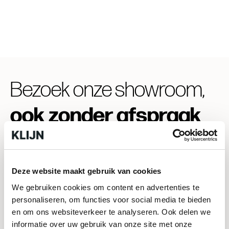
Bezoek onze showroom,
ook zonder afspraak
mogelijk!
2
In onze showroom van ruim 700m
vind je
Deze website maakt gebruik van cookies
een ruim assortiment aan vloertegels,
We gebruiken cookies om content en advertenties te
wandtegels en terrastegels. Zo hebben we
personaliseren, om functies voor social media te bieden
meer dan 100 soorten decortegels,
en om ons websiteverkeer te analyseren. Ook delen we
mozaïeksoorten, metrotegels en nog vele
informatie over uw gebruik van onze site met onze