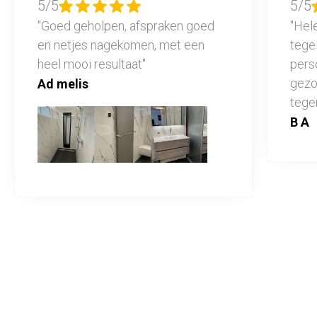
5/5
5/5
"Goed geholpen, afspraken goed
"Hel
en netjes nagekomen, met een
tegel
heel mooi resultaat"
pers
gezo
Ad melis
tege
B A