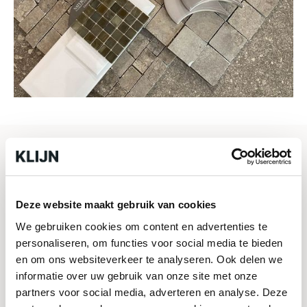
Bezoek onze showroom,
ook zonder afspraak
Deze website maakt gebruik van cookies
mogelijk!
We gebruiken cookies om content en advertenties te
personaliseren, om functies voor social media te bieden
en om ons websiteverkeer te analyseren. Ook delen we
2
In onze showroom van ruim 700m
vind je
informatie over uw gebruik van onze site met onze
een ruim assortiment aan vloertegels,
partners voor social media, adverteren en analyse. Deze
wandtegels en terrastegels. Zo hebben we