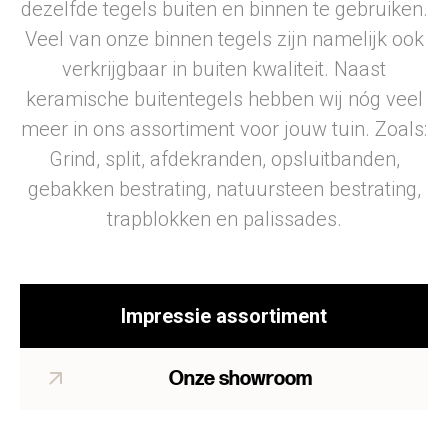
dezelfde tegels buiten en binnen te gebruiken.
Veel van onze binnen tegels zijn namelijk ook
verkrijgbaar in buiten kwaliteit. Naast
keramische buitentegels hebben wij nóg veel
meer in ons assortiment voor jouw tuin. Zoals:
Grind, split, afdekranden, opsluitbanden,
gebakken bestrating, natuursteen bestrating,
trapblokken en palissades.
Impressie assortiment
Onze showroom