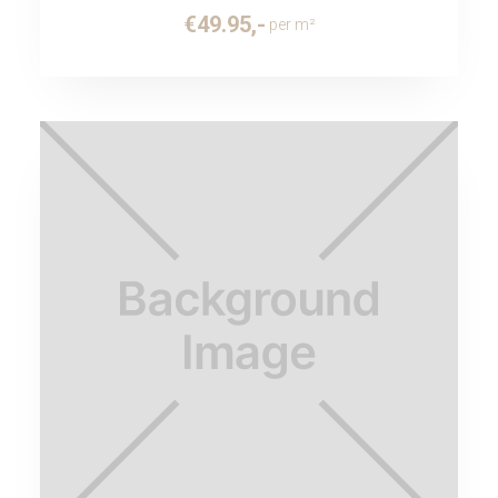
€
49.95
,-
per m²