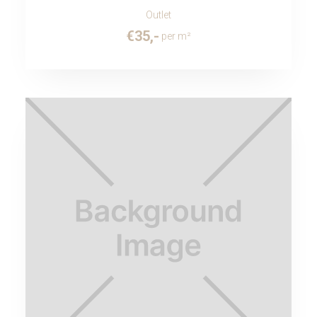
Outlet
€
35
,-
per m²