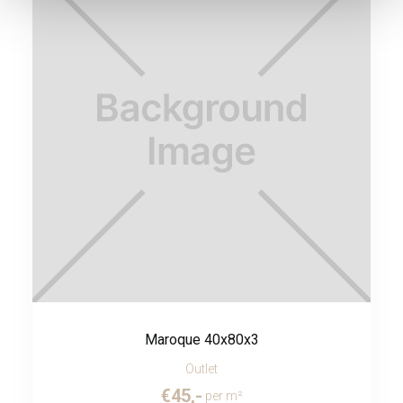
Maroque 40x80x3
Outlet
€
45
,-
per m²