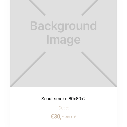
Scout smoke 80x80x2
Outlet
€
30
,-
per m²