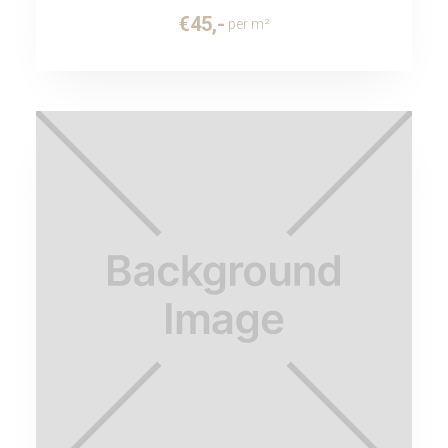
€
45
,-
per m²