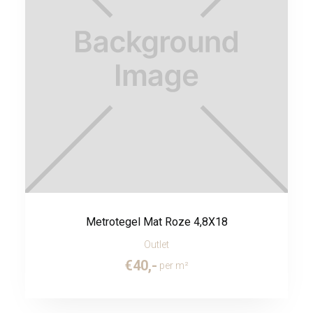
Metrotegel Mat Roze 4,8X18
Outlet
€
40
,-
per m²