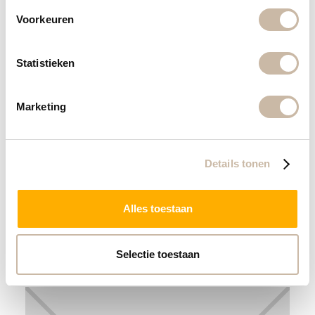
Voorkeuren
Statistieken
Marketing
Details tonen
Cercom pietra blue 60x60x1
Outlet
Alles toestaan
€
35
,-
per m²
Selectie toestaan