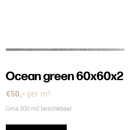
Ocean green 60x60x2
€
50
,-
per m²
Circa 300 m2 beschikbaar