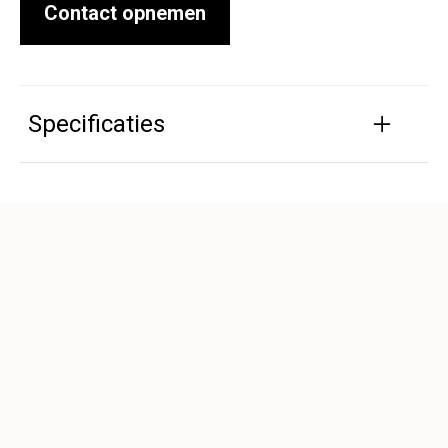
Contact opnemen
Specificaties
Afmetingen (cm):
60x60x2
Kleur:
Antraciet
Toepassingen:
Binnen vloeren