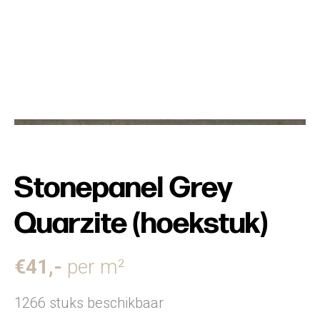
Stonepanel Grey
Quarzite (hoekstuk)
€
41
,-
per m²
1266 stuks beschikbaar