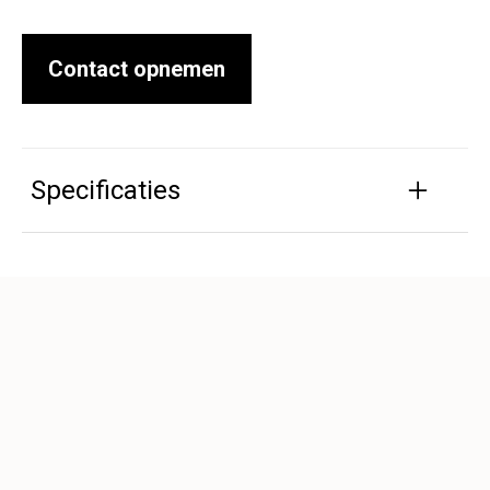
Contact opnemen
Specificaties
Afmetingen (cm):
(40+20)x15x1,5-2,5
Kleur:
Grijs
Toepassingen: