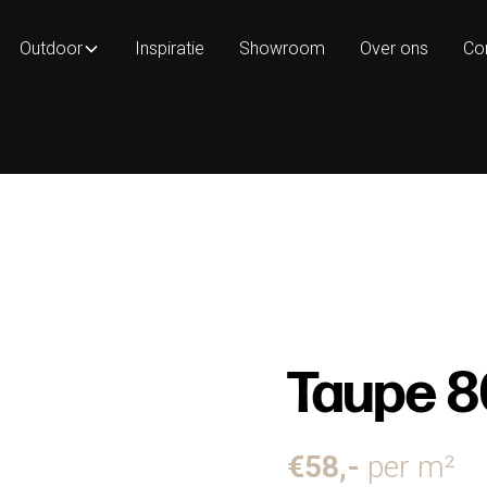
Outdoor
Inspiratie
Showroom
Over ons
Co
Taupe 8
€
58
,-
per m²