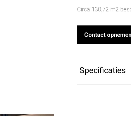
Circa 130,72 m2 bes
Contact opneme
Specificaties
Afmetingen (cm):
Kleur:
Toepassingen: